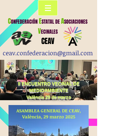
C
E
A
ONFEDERACIÓN
STATAL
DE
SOCIACIONES
V
ECINALES
CEAV
ceav.confederacion@gmail.com
II ENCUENTRO VECINAL DE
MEDIOAMBIENTE
València 29 de marzo
ASAMBLEA GENERAL DE CEAV,
València, 29 marzo 2025