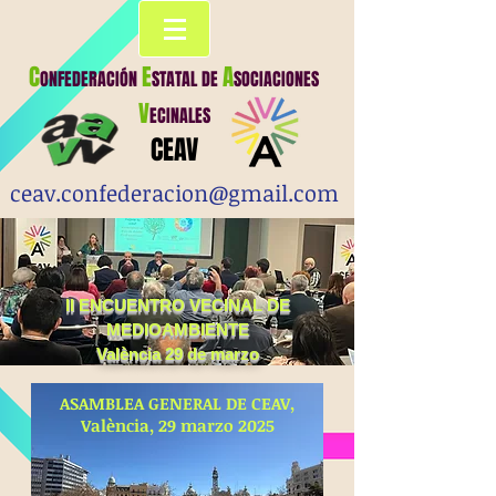
C
E
A
ONFEDERACIÓN
STATAL
DE
SOCIACIONES
V
ECINALES
CEAV
ceav.confederacion@gmail.com
II ENCUENTRO VECINAL DE
MEDIOAMBIENTE
València 29 de marzo
ASAMBLEA GENERAL DE CEAV,
València, 29 marzo 2025